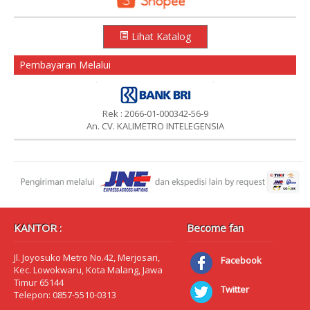
Lihat Katalog
Pembayaran Melalui
Rek : 2066-01-000342-56-9
An. CV. KALIMETRO INTELEGENSIA
KANTOR :
Become fan
Jl. Joyosuko Metro No.42, Merjosari,
Facebook
Kec. Lowokwaru, Kota Malang, Jawa
Timur 65144
Twitter
Telepon: 0857-5510-0313