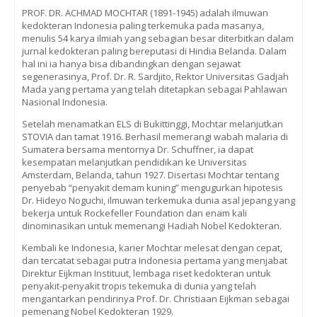
PROF. DR. ACHMAD MOCHTAR (1891-1945) adalah ilmuwan
kedokteran Indonesia paling terkemuka pada masanya,
menulis 54 karya ilmiah yang sebagian besar diterbitkan dalam
jurnal kedokteran paling bereputasi di Hindia Belanda. Dalam
hal ini ia hanya bisa dibandingkan dengan sejawat
segenerasinya, Prof. Dr. R. Sardjito, Rektor Universitas Gadjah
Mada yang pertama yang telah ditetapkan sebagai Pahlawan
Nasional Indonesia.
Setelah menamatkan ELS di Bukittinggi, Mochtar melanjutkan
STOVIA dan tamat 1916. Berhasil memerangi wabah malaria di
Sumatera bersama mentornya Dr. Schuffner, ia dapat
kesempatan melanjutkan pendidikan ke Universitas
Amsterdam, Belanda, tahun 1927. Disertasi Mochtar tentang
penyebab “penyakit demam kuning” mengugurkan hipotesis
Dr. Hideyo Noguchi, ilmuwan terkemuka dunia asal jepang yang
bekerja untuk Rockefeller Foundation dan enam kali
dinominasikan untuk memenangi Hadiah Nobel Kedokteran.
Kembali ke Indonesia, karier Mochtar melesat dengan cepat,
dan tercatat sebagai putra Indonesia pertama yang menjabat
Direktur Eijkman Instituut, lembaga riset kedokteran untuk
penyakit-penyakit tropis tekemuka di dunia yang telah
mengantarkan pendirinya Prof. Dr. Christiaan Eijkman sebagai
pemenang Nobel Kedokteran 1929.