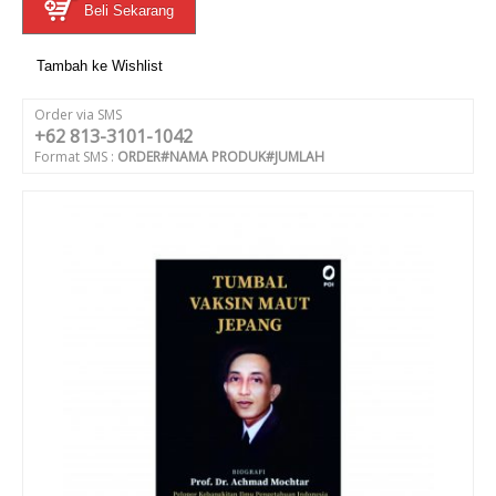
Beli Sekarang
Tambah ke Wishlist
Order via SMS
+62 813-3101-1042
Format SMS :
ORDER#NAMA PRODUK#JUMLAH