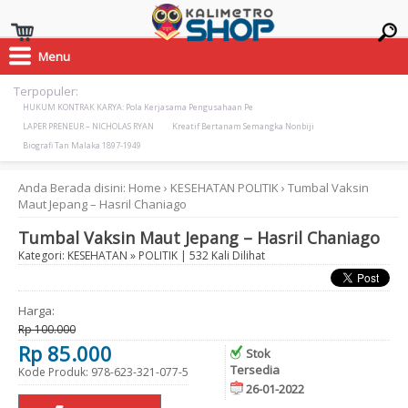
Menu
Terpopuler:
HUKUM KONTRAK KARYA: Pola Kerjasama Pengusahaan Pe
LAPER PRENEUR – NICHOLAS RYAN
Kreatif Bertanam Semangka Nonbiji
Biografi Tan Malaka 1897-1949
Anda Berada disini:
Home
›
KESEHATAN
POLITIK
›
Tumbal Vaksin
Maut Jepang – Hasril Chaniago
Tumbal Vaksin Maut Jepang – Hasril Chaniago
Kategori:
KESEHATAN
»
POLITIK
| 532 Kali Dilihat
Harga:
Rp 100.000
Rp 85.000
Stok
Tersedia
Kode Produk: 978-623-321-077-5
26-01-2022