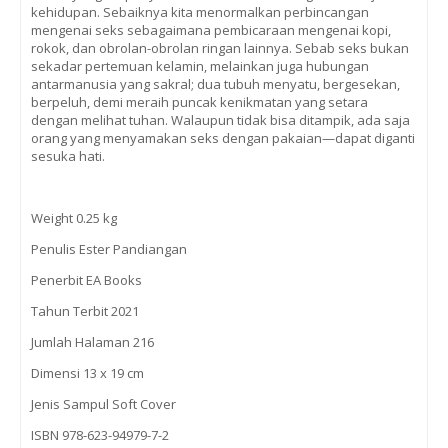
kehidupan. Sebaiknya kita menormalkan perbincangan
mengenai seks sebagaimana pembicaraan mengenai kopi,
rokok, dan obrolan-obrolan ringan lainnya. Sebab seks bukan
sekadar pertemuan kelamin, melainkan juga hubungan
antarmanusia yang sakral; dua tubuh menyatu, bergesekan,
berpeluh, demi meraih puncak kenikmatan yang setara
dengan melihat tuhan. Walaupun tidak bisa ditampik, ada saja
orang yang menyamakan seks dengan pakaian—dapat diganti
sesuka hati.
Weight 0.25 kg
Penulis Ester Pandiangan
Penerbit EA Books
Tahun Terbit 2021
Jumlah Halaman 216
Dimensi 13 x 19 cm
Jenis Sampul Soft Cover
ISBN 978-623-94979-7-2