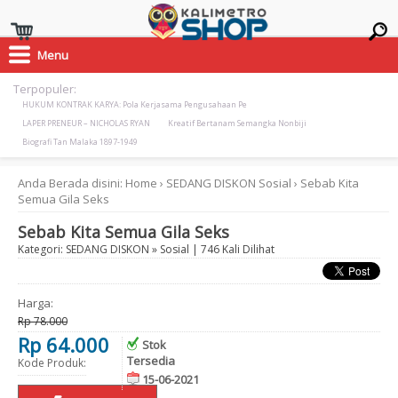
Menu
Terpopuler:
HUKUM KONTRAK KARYA: Pola Kerjasama Pengusahaan Pe
LAPER PRENEUR – NICHOLAS RYAN
Kreatif Bertanam Semangka Nonbiji
Biografi Tan Malaka 1897-1949
Anda Berada disini:
Home
›
SEDANG DISKON
Sosial
›
Sebab Kita
Semua Gila Seks
Sebab Kita Semua Gila Seks
Kategori:
SEDANG DISKON
»
Sosial
| 746 Kali Dilihat
Harga:
Rp 78.000
Rp 64.000
Stok
Tersedia
Kode Produk:
15-06-2021