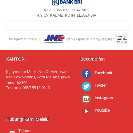
Rek : 2066-01-000342-56-9
An. CV. KALIMETRO INTELEGENSIA
KANTOR :
Become fan
Jl. Joyosuko Metro No.42, Merjosari,
Facebook
Kec. Lowokwaru, Kota Malang, Jawa
Timur 65144
Twitter
Telepon: 0857-5510-0313
Instagram
Youtube
Hubungi Kami Melalui
Telpon: