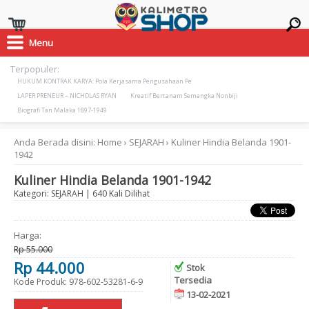
Menu
Terpopuler:
HUKUM KONTRAK KARYA: Pola Kerjasama Pengusahaan Pe
LAPER PRENEUR – NICHOLAS RYAN
Kreatif Bertanam Semangka Nonbiji
Biografi Tan Malaka 1897-1949
Anda Berada disini:
Home
›
SEJARAH
›
Kuliner Hindia Belanda 1901-
1942
Kuliner Hindia Belanda 1901-1942
Kategori:
SEJARAH
| 640 Kali Dilihat
Harga:
Rp 55.000
Rp 44.000
Stok
Tersedia
Kode Produk: 978-602-53281-6-9
13-02-2021