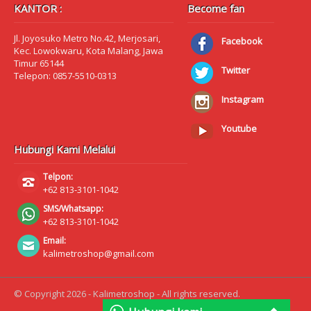
KANTOR :
Become fan
Jl. Joyosuko Metro No.42, Merjosari,
Facebook
Kec. Lowokwaru, Kota Malang, Jawa
Timur 65144
Twitter
Telepon: 0857-5510-0313
Instagram
Youtube
Hubungi Kami Melalui
Telpon:
+62 813-3101-1042
SMS/Whatsapp:
+62 813-3101-1042
Email:
kalimetroshop@gmail.com
© Copyright 2026 - Kalimetroshop - All rights reserved.