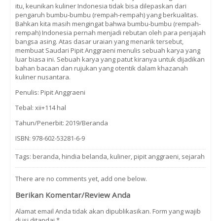
itu, keunikan kuliner Indonesia tidak bisa dilepaskan dari
pengaruh bumbu-bumbu (rempah-rempah) yang berkualitas.
Bahkan kita masih mengingat bahwa bumbu-bumbu (rempah-
rempah) Indonesia pernah menjadi rebutan oleh para penjajah
bangsa asing. Atas dasar uraian yang menarik tersebut,
membuat Saudari Pipit Anggraeni menulis sebuah karya yang
luar biasa ini. Sebuah karya yang patut kiranya untuk dijadikan
bahan bacaan dan rujukan yang otentik dalam khazanah
kuliner nusantara.
Penulis: Pipit Anggraeni
Tebal: xii+114 hal
Tahun/Penerbit: 2019/Beranda
ISBN: 978-602-53281-6-9
Tags:
beranda
,
hindia belanda
,
kuliner
,
pipit anggraeni
,
sejarah
There are no comments yet, add one below.
Berikan Komentar/Review Anda
Alamat email Anda tidak akan dipublikasikan. Form yang wajib
di isi ditandai
*