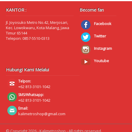
KANTOR :
Become fan
Jl. Joyosuko Metro No.42, Merjosari,
Facebook
Kec. Lowokwaru, Kota Malang, Jawa
Timur 65144
Twitter
Telepon: 0857-5510-0313
Instagram
Youtube
Hubungi Kami Melalui
Telpon:
+62 813-3101-1042
SMS/Whatsapp:
+62 813-3101-1042
Email:
kalimetroshop@gmail.com
© Copyright 2026 - Kalimetroshop - All rights reserved.