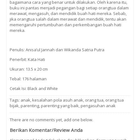
bagaimana cara yang benar untuk dilakukan. Oleh karena itu,
buku ini pantas menjadi pegangan bagi setiap orangtua dalam
merawat, mengasuh, dan mendidik buah hati mereka. Sebab,
jika orangtua salah dalam merawat dan mendidik, tentu akan
memengaruhi pertumbuhan dan perkembangan buah hati
mereka.
Penulis: Anisa’ul Jannah dan Wikanda Satria Putra
Penerbit: Kata Hati
Ukuran: 13.5 x 20 cm
Tebal: 176 halaman
Cetak Isi: Black and White
Tags:
anak
,
kesalahan pola asuh anak
,
orang tua
,
orang tua
bijak
,
parenting
,
parenting yang baik
,
pengasuhan anak
There are no comments yet, add one below.
Berikan Komentar/Review Anda