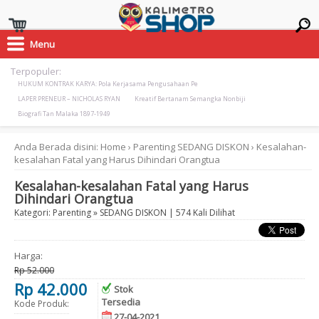
Menu
Terpopuler:
HUKUM KONTRAK KARYA: Pola Kerjasama Pengusahaan Pe
LAPER PRENEUR – NICHOLAS RYAN
Kreatif Bertanam Semangka Nonbiji
Biografi Tan Malaka 1897-1949
Anda Berada disini:
Home
›
Parenting
SEDANG DISKON
›
Kesalahan-
kesalahan Fatal yang Harus Dihindari Orangtua
Kesalahan-kesalahan Fatal yang Harus
Dihindari Orangtua
Kategori:
Parenting
»
SEDANG DISKON
| 574 Kali Dilihat
Harga:
Rp 52.000
Rp 42.000
Stok
Tersedia
Kode Produk:
27-04-2021