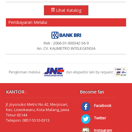
Lihat Katalog
Pembayaran Melalui
Rek : 2066-01-000342-56-9
An. CV. KALIMETRO INTELEGENSIA
KANTOR :
Become fan
Jl. Joyosuko Metro No.42, Merjosari,
Facebook
Kec. Lowokwaru, Kota Malang, Jawa
Timur 65144
Twitter
Telepon: 0857-5510-0313
Instagram