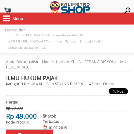
Menu
Terpopuler:
HUKUM KONTRAK KARYA: Pola Kerjasama Pengusahaan Pe
LAPER PRENEUR – NICHOLAS RYAN
Kreatif Bertanam Semangka Nonbiji
Biografi Tan Malaka 1897-1949
Anda Berada disini:
Home
›
HUKUM
KULIAH
SEDANG DISKON
›
ILMU
HUKUM PAJAK
ILMU HUKUM PAJAK
Kategori:
HUKUM
»
KULIAH
»
SEDANG DISKON
| 1432 Kali Dilihat
Harga:
Rp 69.000
Rp 49.000
Stok
Terbatas
Kode Produk:
10-02-2019