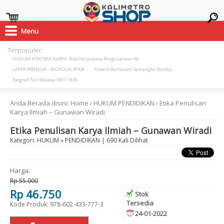
Menu
Terpopuler:
HUKUM KONTRAK KARYA: Pola Kerjasama Pengusahaan Pe
LAPER PRENEUR – NICHOLAS RYAN
Kreatif Bertanam Semangka Nonbiji
Biografi Tan Malaka 1897-1949
Anda Berada disini:
Home
›
HUKUM
PENDIDIKAN
›
Etika Penulisan
Karya Ilmiah – Gunawan Wiradi
Etika Penulisan Karya Ilmiah – Gunawan Wiradi
Kategori:
HUKUM
»
PENDIDIKAN
| 690 Kali Dilihat
Harga:
Rp 55.000
Rp 46.750
Stok
Tersedia
Kode Produk: 978-602-433-777-3
24-01-2022