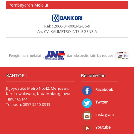
Pembayaran Melalui
Rek : 2066-01-000342-56-9
An. CV. KALIMETRO INTELEGENSIA
KANTOR :
Become fan
Jl. Joyosuko Metro No.42, Merjosari,
Facebook
Kec. Lowokwaru, Kota Malang, Jawa
Timur 65144
Twitter
Telepon: 0857-5510-0313
Instagram
Youtube