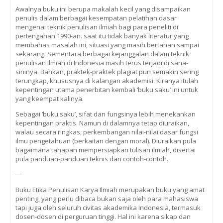
Awalnya buku ini berupa makalah kecil yang disampaikan
penulis dalam berbagai kesempatan pelatihan dasar
mengenai teknik penulisan ilmiah bagi para peneliti di
pertengahan 1990-an. saat itu tidak banyak literatur yang
membahas masalah ini, situasi yang masih bertahan sampai
sekarang. Sementara berbagai kejanggalan dalam teknik
penulisan ilmiah di Indonesia masih terus terjadi di sana-
sininya. Bahkan, praktek-praktek plagiat pun semakin sering
terungkap, khususnya di kalangan akademisi. Kiranya itulah
kepentingan utama penerbitan kembali ‘buku saku’ ini untuk
yang keempat kalinya.
Sebagai ‘buku saku’, sifat dan fungsinya lebih menekankan
kepentingan praktis. Namun di dalamnya tetap diuraikan,
walau secara ringkas, perkembangan nilai-nilai dasar fungsi
ilmu pengetahuan (berkaitan dengan moral). Diuraikan pula
bagaimana tahapan mempersiapkan tulisan ilmiah, disertai
pula panduan-panduan teknis dan contoh-contoh.
—
Buku Etika Penulisan Karya Ilmiah merupakan buku yang amat
penting, yang perlu dibaca bukan saja oleh para mahasiswa
tapi juga oleh seluruh civitas akademika Indonesia, termasuk
dosen-dosen di perguruan tinggi. Hal ini karena sikap dan