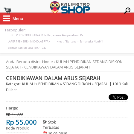
Menu
Terpopuler:
HUKUM KONTRAK KARYA: Pola Kerjasama Pengusahaan Pe
LAPER PRENEUR – NICHOLAS RYAN
Kreatif Bertanam Semangka Nonbiji
Biografi Tan Malaka 1897-1949
Anda Berada disini:
Home
›
KULIAH
PENDIDIKAN
SEDANG DISKON
SEJARAH
›
CENDIKIAWAN DALAM ARUS SEJARAH
CENDIKIAWAN DALAM ARUS SEJARAH
Kategori:
KULIAH
»
PENDIDIKAN
»
SEDANG DISKON
»
SEJARAH
| 1019 Kali
Dilihat
Harga:
Rp 77.000
Rp 55.000
Stok
Terbatas
Kode Produk:
10-02-2019