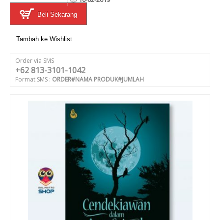
Beli Sekarang
Tambah ke Wishlist
Order via SMS
+62 813-3101-1042
Format SMS :
ORDER#NAMA PRODUK#JUMLAH