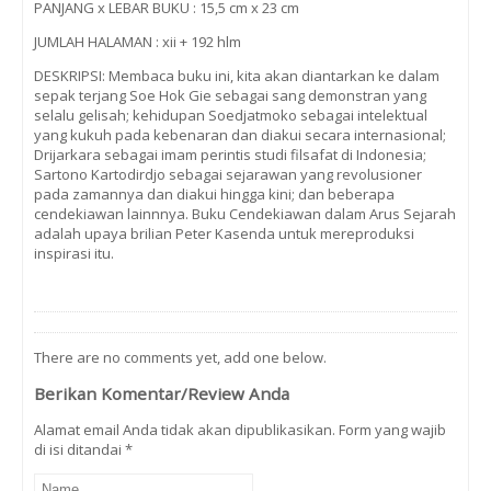
PANJANG x LEBAR BUKU : 15,5 cm x 23 cm
JUMLAH HALAMAN : xii + 192 hlm
DESKRIPSI: Membaca buku ini, kita akan diantarkan ke dalam
sepak terjang Soe Hok Gie sebagai sang demonstran yang
selalu gelisah; kehidupan Soedjatmoko sebagai intelektual
yang kukuh pada kebenaran dan diakui secara internasional;
Drijarkara sebagai imam perintis studi filsafat di Indonesia;
Sartono Kartodirdjo sebagai sejarawan yang revolusioner
pada zamannya dan diakui hingga kini; dan beberapa
cendekiawan lainnnya. Buku Cendekiawan dalam Arus Sejarah
adalah upaya brilian Peter Kasenda untuk mereproduksi
inspirasi itu.
There are no comments yet, add one below.
Berikan Komentar/Review Anda
Alamat email Anda tidak akan dipublikasikan. Form yang wajib
di isi ditandai
*