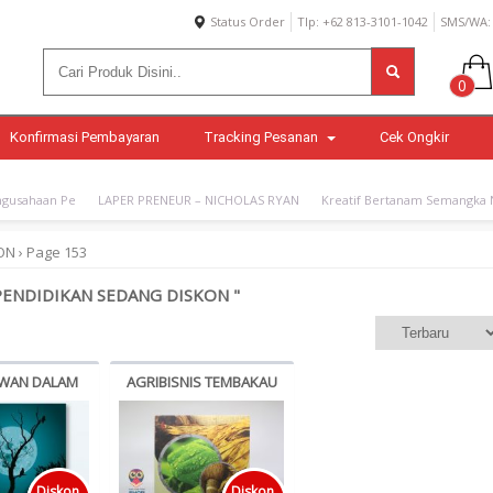
Status Order
Tlp: +62 813-3101-1042
SMS/WA: 
0
Konfirmasi Pembayaran
Tracking Pesanan
Cek Ongkir
gusahaan Pe
LAPER PRENEUR – NICHOLAS RYAN
Kreatif Bertanam Semangka N
ON
›
Page 153
 PENDIDIKAN SEDANG DISKON "
AWAN DALAM
AGRIBISNIS TEMBAKAU
SEJARAH
Diskon
Diskon