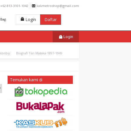
+62 813-3101-1042
kalimetroshop@gmail.com
Login
Daftar
Bag
Login
onbiji
Biografi Tan Malaka 1897-1949
Temukan kami di