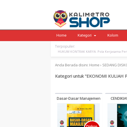
Home
Kategori
Kolom
Terpopuler:
HUKUM KONTRAK KARYA: Pola Kerjasama Pen
Anda Berada disini:
Home
›
SEDANG DISK
Kategori untuk "EKONOMI KULIAH
Dasar-Dasar Manajemen
CENDIKI
Publik
ARUS 
Diskon