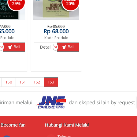
29%
20%
77.000
Rp 85.000
55.000
Rp 68.000
Produk:
Kode Produk:
Detail
or
or
Beli
Beli
150
151
152
153
Become fan
Hubungi Kami Melalui
Telpon: