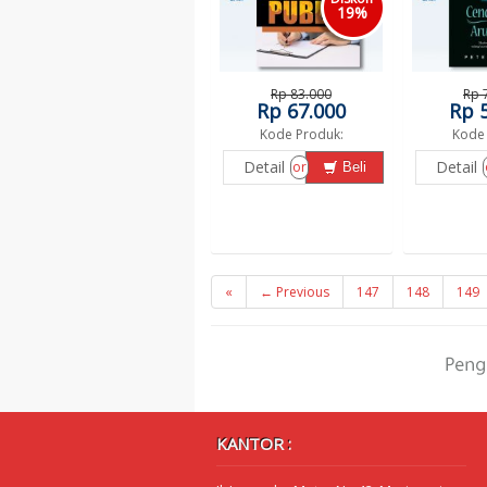
19%
Rp 83.000
Rp 
Rp 67.000
Rp 
Kode Produk:
Kode 
Detail
Detail
or
Beli
«
← Previous
147
148
149
KANTOR :