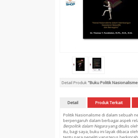
Detail Produk
"Buku Politik Nasionalisme
Detail
Produk Terkait
Politik Nasionalisme di dalam sebuah n
berpengaruh dalam berbagai aspek rel
Berpolitik dalam Negara
yang ditulis ol
itu, bagi saya, buku ini layak dibaca ol
tentu para peneliti yang terus berkipra