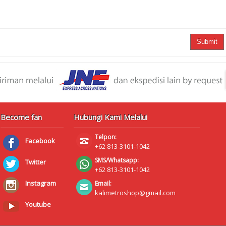
Submit
Become fan
Hubungi Kami Melalui
Telpon:
Facebook
+62 813-3101-1042
SMS/Whatsapp:
Twitter
+62 813-3101-1042
Instagram
Email:
kalimetroshop@gmail.com
Youtube