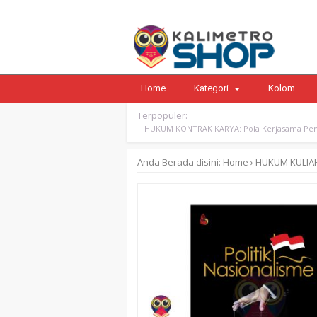
Home
Kategori
Kolom
Terpopuler:
HUKUM KONTRAK KARYA: Pola Kerjasama Pen
Anda Berada disini:
Home
›
HUKUM
KULIA