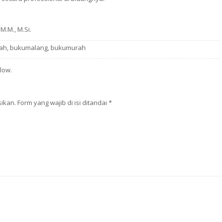
M.M., M.Si.
ah
,
bukumalang
,
bukumurah
low.
kan. Form yang wajib di isi ditandai
*