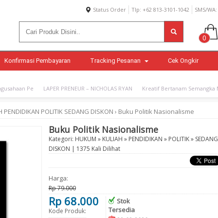
Status Order
Tlp: +62 813-3101-1042
SMS/WA: 
0
Konfirmasi Pembayaran
Tracking Pesanan
Cek Ongkir
gusahaan Pe
LAPER PRENEUR – NICHOLAS RYAN
Kreatif Bertanam Semangka N
H
PENDIDIKAN
POLITIK
SEDANG DISKON
›
Buku Politik Nasionalisme
Buku Politik Nasionalisme
Kategori:
HUKUM
»
KULIAH
»
PENDIDIKAN
»
POLITIK
»
SEDANG
DISKON
| 1375 Kali Dilihat
Harga:
Rp 79.000
Rp 68.000
Stok
Tersedia
Kode Produk: