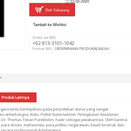
22-02-2020
Beli Sekarang
Tambah ke Wishlist
Order via SMS
+62 813-3101-1042
Format SMS :
ORDER#NAMA PRODUK#JUMLAH
"
Produk Lainnya
egara tentu berimplikasi pada perpolitikan dunia yang sangat
asi antarbangsa. Buku
Politik Nasionalisme: Peningkatan Kesadaran
eh Dr. Thomas Tokan Pureklolon, hadir sebagai jawabannya. Oleh karena
eh para dosen, mahasiswa, para politisi, negarawan, kaum birokrat, dan
h secara professional di bidangnya.