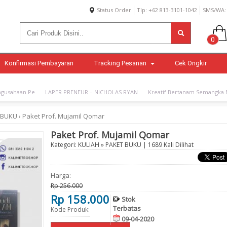
Status Order
Tlp: +62 813-3101-1042
SMS/WA: 
0
Konfirmasi Pembayaran
Tracking Pesanan
Cek Ongkir
gusahaan Pe
LAPER PRENEUR – NICHOLAS RYAN
Kreatif Bertanam Semangka N
 BUKU
›
Paket Prof. Mujamil Qomar
Paket Prof. Mujamil Qomar
Kategori:
KULIAH
»
PAKET BUKU
| 1689 Kali Dilihat
Harga:
Rp 256.000
Rp 158.000
Stok
Terbatas
Kode Produk:
09-04-2020