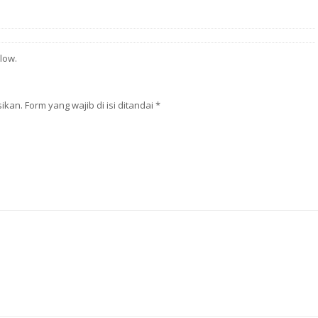
low.
kan. Form yang wajib di isi ditandai
*