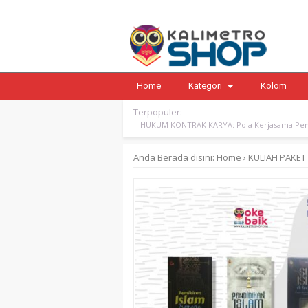
Home
Kategori
Kolom
Terpopuler:
HUKUM KONTRAK KARYA: Pola Kerjasama Pen
Anda Berada disini:
Home
›
KULIAH
PAKET