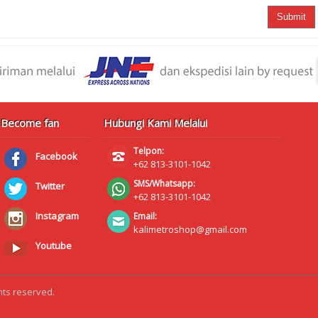
Submit
Become fan
Hubungi Kami Melalui
Telpon:
Facebook
+62 813-3101-1042
SMS/Whatsapp:
Twitter
+62 813-3101-1042
Instagram
Email:
kalimetroshop@gmail.com
Youtube
hts reserved.