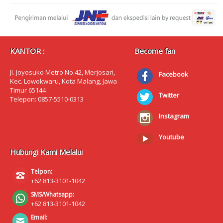
KANTOR :
Become fan
Jl. Joyosuko Metro No.42, Merjosari,
Facebook
Kec. Lowokwaru, Kota Malang, Jawa
Timur 65144
Twitter
Telepon: 0857-5510-0313
Instagram
Youtube
Hubungi Kami Melalui
Telpon:
+62 813-3101-1042
SMS/Whatsapp:
+62 813-3101-1042
Email: