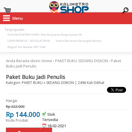
Menu
Terpopuler:
HUKUM KONTRAK KARYA: Pola Kerjasama Pengusahaan Pe
LAPER PRENEUR – NICHOLAS RYAN
Kreatif Bertanam Semangka Nonbiji
Biografi Tan Malaka 1897-1949
Anda Berada disini:
Home
›
PAKET BUKU
SEDANG DISKON
›
Paket
Buku Jadi Penulis
Paket Buku Jadi Penulis
Kategori:
PAKET BUKU
»
SEDANG DISKON
| 2496 Kali Dilihat
Harga:
Rp 222.000
Rp 144.000
Stok
Tersedia
Kode Produk:
18-02-2021