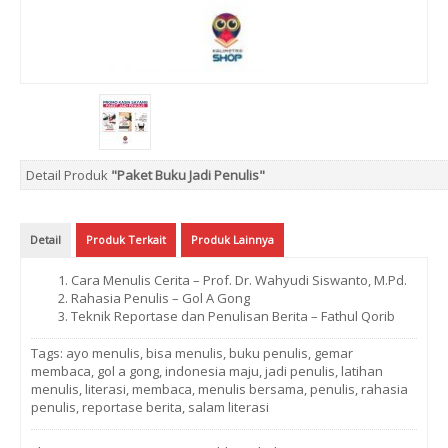
Detail Produk
"Paket Buku Jadi Penulis"
Detail
Produk Terkait
Produk Lainnya
Cara Menulis Cerita – Prof. Dr. Wahyudi Siswanto, M.Pd.
Rahasia Penulis – Gol A Gong
Teknik Reportase dan Penulisan Berita – Fathul Qorib
Tags:
ayo menulis
,
bisa menulis
,
buku penulis
,
gemar
membaca
,
gol a gong
,
indonesia maju
,
jadi penulis
,
latihan
menulis
,
literasi
,
membaca
,
menulis bersama
,
penulis
,
rahasia
penulis
,
reportase berita
,
salam literasi