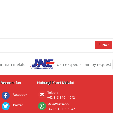
Submit
Become fan
Hubungi Kami Melalui
Telpon:
Facebook
+62 813-3101-1042
SMS/Whatsapp:
Twitter
+62 813-3101-1042