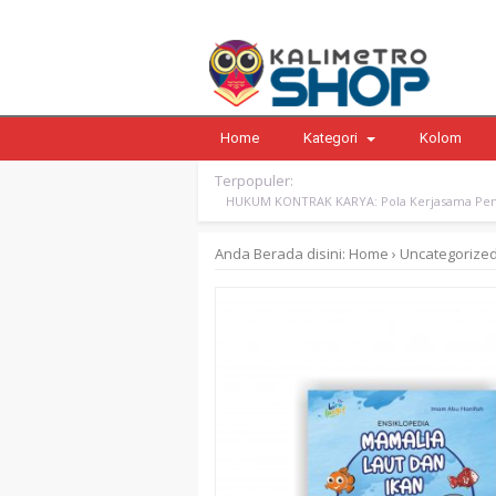
Home
Kategori
Kolom
Terpopuler:
HUKUM KONTRAK KARYA: Pola Kerjasama Pen
Anda Berada disini:
Home
›
Uncategorize