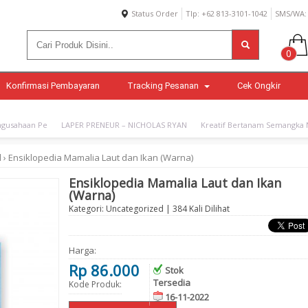
Status Order
Tlp: +62 813-3101-1042
SMS/WA: 
0
Konfirmasi Pembayaran
Tracking Pesanan
Cek Ongkir
gusahaan Pe
LAPER PRENEUR – NICHOLAS RYAN
Kreatif Bertanam Semangka N
d
›
Ensiklopedia Mamalia Laut dan Ikan (Warna)
Ensiklopedia Mamalia Laut dan Ikan
(Warna)
Kategori:
Uncategorized
| 384 Kali Dilihat
Harga:
Rp 86.000
Stok
Tersedia
Kode Produk:
16-11-2022