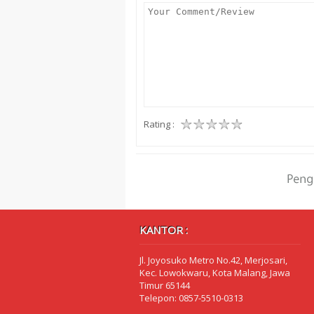
Rating :
KANTOR :
Jl. Joyosuko Metro No.42, Merjosari,
Kec. Lowokwaru, Kota Malang, Jawa
Timur 65144
Telepon: 0857-5510-0313