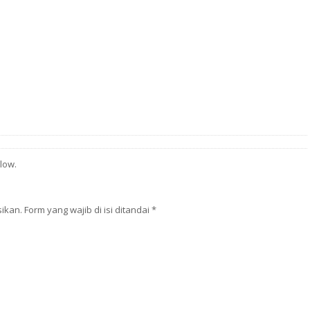
low.
kan. Form yang wajib di isi ditandai
*