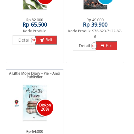
Rp 82.000
Rp 49.000
Rp 65.500
Rp 39.900
Kode Produk:
Kode Produk: 978-623-7122-87-
6
Detail
or
Beli
Detail
or
Beli
A Little More Diary – Pie – Andi
Publisher
Diskon
20%
Rp 64.000