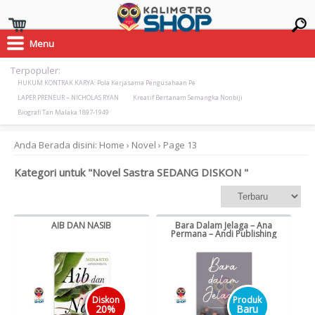
Menu
Terpopuler:
HUKUM KONTRAK KARYA: Pola Kerjasama Pengusahaan Pe
LAPER PRENEUR – NICHOLAS RYAN
Kreatif Bertanam Semangka Nonbiji
Biografi Tan Malaka 1897-1949
Anda Berada disini:
Home
›
Novel
›
Page 13
Kategori untuk "Novel Sastra SEDANG DISKON "
AIB DAN NASIB
Bara Dalam Jelaga – Ana
Permana – Andi Publishing
Diskon
Produk
20%
Baru