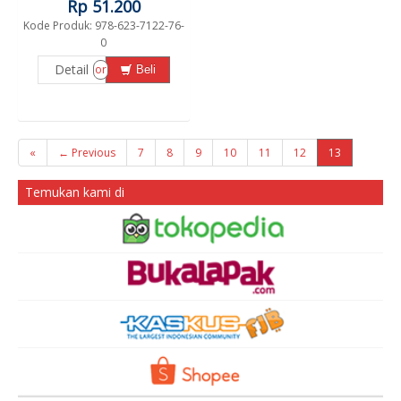
Rp 51.200
Kode Produk: 978-623-7122-76-
0
Detail
or
Beli
«
← Previous
7
8
9
10
11
12
13
Temukan kami di