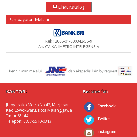
Lihat Katalog
Pembayaran Melalui
Rek : 2066-01-000342-56-9
An. CV. KALIMETRO INTELEGENSIA
KANTOR :
Become fan
Jl. Joyosuko Metro No.42, Merjosari,
Facebook
Kec. Lowokwaru, Kota Malang, Jawa
Timur 65144
Twitter
Telepon: 0857-5510-0313
Instagram