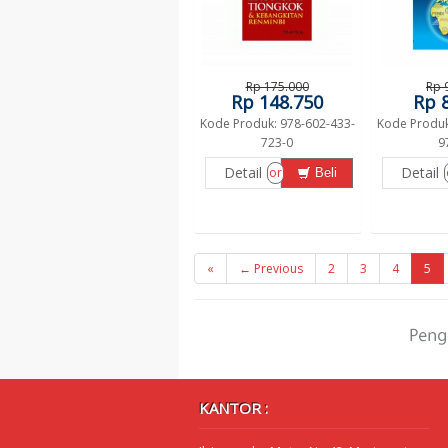
Rp 175.000
Rp 
Rp 148.750
Rp 
Kode Produk: 978-602-433-
Kode Produk
723-0
9
Detail
Detail
or
Beli
«
← Previous
2
3
4
5
KANTOR :