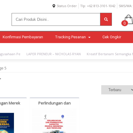
Status Order
Tlp: +62 813-3101-1042
SMS/WA: 
0
Konfirmasi Pembayaran
Tracking Pesanan
Cek Ongkir
gusahaan Pe
LAPER PRENEUR – NICHOLAS RYAN
Kreatif Bertanam Semangka N
e 5
"
ngan Merek
Perlindungan dan
Konsep Dilusi
Peningkatan Kapasitas
i Perspektif
Pekerja Indonesia: Alih
– Dr. Cita
Teknologi – Ade Latifa,
Noerhadi, SH,
Bayu Setiawan, DKK
MIP