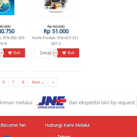
95.000
Rp 60.000
80.750
Rp 51.000
: 978-602-433-
Kode Produk: 978-623-321-
70-8
007-2
Detail
or
or
Beli
Beli
6
7
8
Next →
»
Become fan
Hubungi Kami Melalui
Telpon: