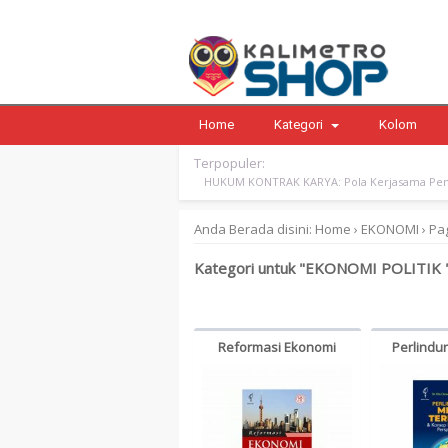
Home
Kategori
Kolom
Terpopuler:
HUKUM KONTRAK KARYA: Pola Kerjasama Pen
Anda Berada disini:
Home
›
EKONOMI
›
Pag
Kategori untuk "EKONOMI POLITIK 
Reformasi Ekonomi
Perlindu
Tiongkok & Kebangkitan
Terkenal & 
Renminbi – Chen Yulu
Merek dar
Global 
Citrawinda 